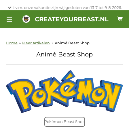
Ga
i.v.m. onze vakantie zijn wij gesloten van 13-7 tot 9-8-2026.
direct
CREATEYOURBEAST.NL
naar
de
hoofdinhoud
Home
»
Meer Artikelen
»
Animé Beast Shop
Animé Beast Shop
Pokémon Beast Shop