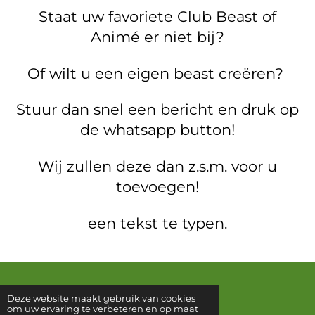
Staat uw favoriete Club Beast of
Animé er niet bij?
Of wilt u een eigen beast creëren?
Stuur dan snel een bericht en druk op
de whatsapp button!
Wij zullen deze dan z.s.m. voor u
toevoegen!
een tekst te typen.
Deze website maakt gebruik van cookies
© 2023 Createyourbeast
om uw ervaring te verbeteren en op maat