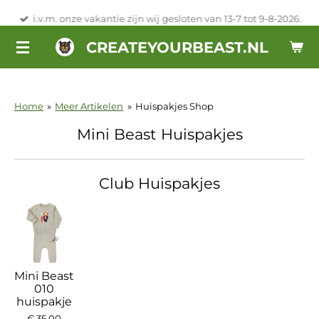
Ga
i.v.m. onze vakantie zijn wij gesloten van 13-7 tot 9-8-2026.
direct
CREATEYOURBEAST.NL
naar
de
hoofdinhoud
Home
»
Meer Artikelen
»
Huispakjes Shop
Mini Beast Huispakjes
Club Huispakjes
Mini Beast
010
huispakje
€ 35,00