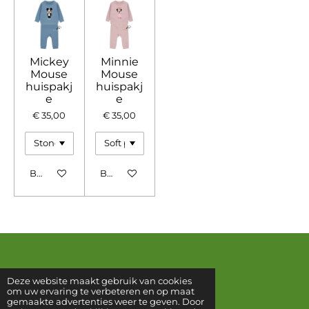
Mickey
Minnie
Mouse
Mouse
huispakj
huispakj
e
e
€ 35,00
€ 35,00
Bekijk details
Bekijk details
© 2023 Createyourbeast
Deze website maakt gebruik van cookies
om uw ervaring te verbeteren en op maat
gemaakte advertenties weer te geven. Door