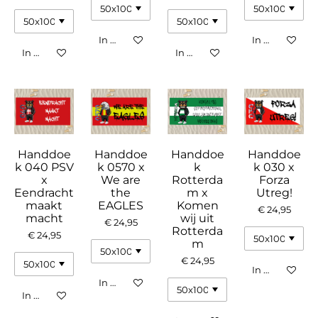
In winkelwagen
In winkelwag
In winkelwagen
In winkelwagen
Handdoe
Handdoe
Handdoe
Handdoe
k 040 PSV
k 0570 x
k
k 030 x
x
We are
Rotterda
Forza
Eendracht
the
m x
Utreg!
maakt
EAGLES
Komen
€ 24,95
macht
wij uit
€ 24,95
Rotterda
€ 24,95
m
€ 24,95
In winkelwag
In winkelwagen
In winkelwagen