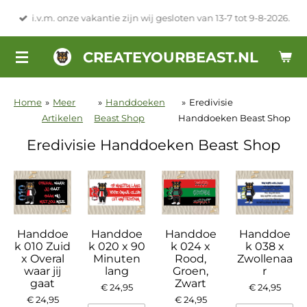
Ga
i.v.m. onze vakantie zijn wij gesloten van 13-7 tot 9-8-2026.
direct
naar
CREATEYOURBEAST.NL
de
hoofdinhoud
Home
»
Meer
»
Handdoeken
»
Eredivisie
Artikelen
Beast Shop
Handdoeken Beast Shop
Eredivisie Handdoeken Beast Shop
Handdoe
Handdoe
Handdoe
Handdoe
k 010 Zuid
k 020 x 90
k 024 x
k 038 x
x Overal
Minuten
Rood,
Zwollenaa
waar jij
lang
Groen,
r
gaat
Zwart
€ 24,95
€ 24,95
€ 24,95
€ 24,95