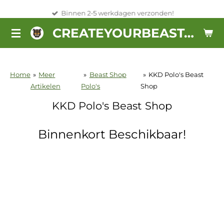
Ga
Binnen 2-5 werkdagen verzonden!
direct
CREATEYOURBEAST.NL
naar
de
hoofdinhoud
Home
»
Meer
»
Beast Shop
»
KKD Polo's Beast
Artikelen
Polo's
Shop
KKD Polo's Beast Shop
Binnenkort Beschikbaar!