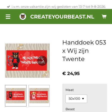
Ga
i.v.m. onze vakantie zijn wij gesloten van 13-7 tot 9-8-2026.
direct
CREATEYOURBEAST.NL
naar
de
hoofdinhoud
Handdoek 053
x Wij zijn
Twente
€ 24,95
Maat
Beast