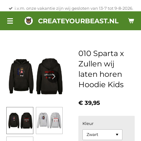
Ga
i.v.m. onze vakantie zijn wij gesloten van 13-7 tot 9-8-2026.
direct
CREATEYOURBEAST.NL
naar
de
hoofdinhoud
010 Sparta x
Zullen wij
laten horen
Hoodie Kids
€ 39,95
Kleur