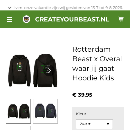
Ga
i.v.m. onze vakantie zijn wij gesloten van 13-7 tot 9-8-2026.
direct
CREATEYOURBEAST.NL
naar
de
hoofdinhoud
Rotterdam
Beast x Overal
waar jij gaat
Hoodie Kids
€ 39,95
Kleur