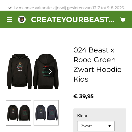
Ga
i.v.m. onze vakantie zijn wij gesloten van 13-7 tot 9-8-2026.
direct
CREATEYOURBEAST.NL
naar
de
hoofdinhoud
024 Beast x
Rood Groen
Zwart Hoodie
Kids
€ 39,95
Kleur