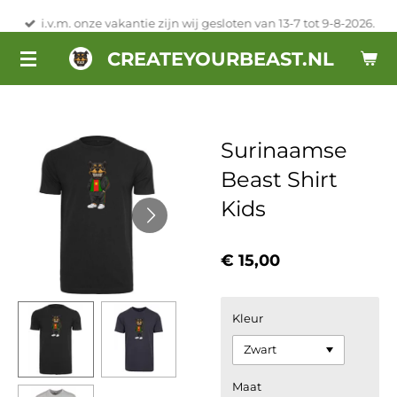
Ga
i.v.m. onze vakantie zijn wij gesloten van 13-7 tot 9-8-2026.
direct
CREATEYOURBEAST.NL
naar
de
hoofdinhoud
Surinaamse
Beast Shirt
Kids
€ 15,00
Kleur
Maat