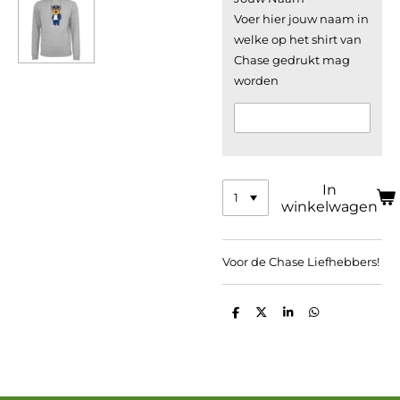
Voer hier jouw naam in
welke op het shirt van
Chase gedrukt mag
worden
In
winkelwagen
Voor de Chase Liefhebbers!
D
D
S
D
e
e
h
e
l
e
a
l
e
l
r
e
n
e
n