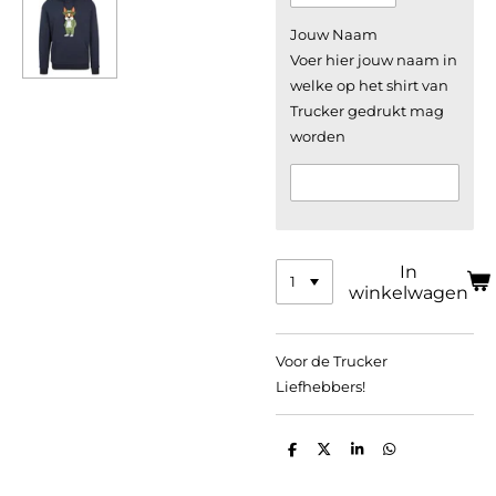
Jouw Naam
Voer hier jouw naam in
welke op het shirt van
Trucker gedrukt mag
worden
In
winkelwagen
Voor de Trucker
Liefhebbers!
D
D
S
D
e
e
h
e
l
e
a
l