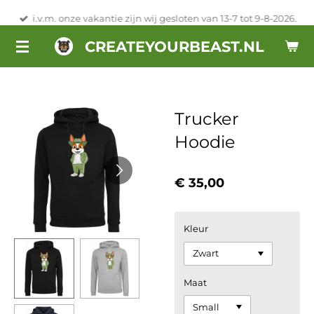
Ga
i.v.m. onze vakantie zijn wij gesloten van 13-7 tot 9-8-2026.
direct
CREATEYOURBEAST.NL
naar
de
hoofdinhoud
Trucker
Hoodie
€ 35,00
Kleur
Maat