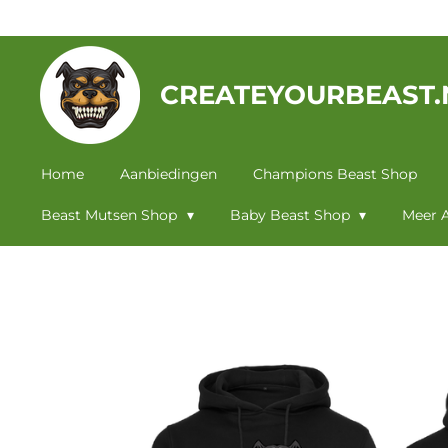
Ga
direct
naar
CREATEYOURBEAST.
de
hoofdinhoud
Home
Aanbiedingen
Champions Beast Shop
Beast Mutsen Shop
Baby Beast Shop
Meer A