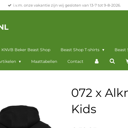
i.v.m. onze vakantie zijn wij gesloten van 13-7 tot 9-8-2026.
NL
KNVB Beker Beast Shop
Beast Shop T-shirts
Beast
rtikelen
Maattabellen
Contact
072 x Al
Kids