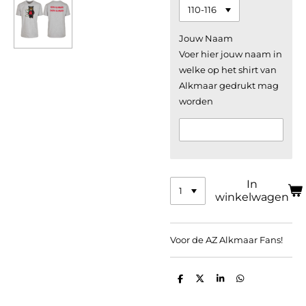
Jouw Naam
Voer hier jouw naam in
welke op het shirt van
Alkmaar gedrukt mag
worden
In
winkelwagen
Voor de AZ Alkmaar Fans!
D
D
S
D
e
e
h
e
l
e
a
l