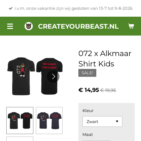
Ga
i.v.m. onze vakantie zijn wij gesloten van 13-7 tot 9-8-2026.
direct
naar
CREATEYOURBEAST.NL
de
hoofdinhoud
072 x Alkmaar
Shirt Kids
SALE!
€ 14,95
€ 19,95
Kleur
Maat