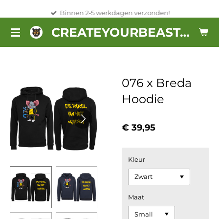
Ga
Binnen 2-5 werkdagen verzonden!
direct
CREATEYOURBEAST.NL
naar
de
hoofdinhoud
076 x Breda
Hoodie
€ 39,95
Kleur
Maat