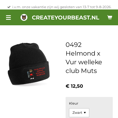
Ga
i.v.m. onze vakantie zijn wij gesloten van 13-7 tot 9-8-2026.
direct
CREATEYOURBEAST.NL
naar
de
hoofdinhoud
0492
Helmond x
Vur welleke
club Muts
€ 12,50
Kleur