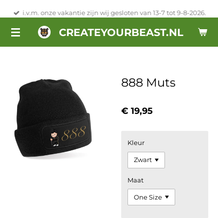
Ga
i.v.m. onze vakantie zijn wij gesloten van 13-7 tot 9-8-2026.
direct
CREATEYOURBEAST.NL
naar
de
hoofdinhoud
888 Muts
€ 19,95
Kleur
Maat