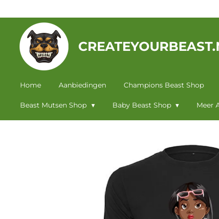
Ga
direct
naar
CREATEYOURBEAST.
de
hoofdinhoud
Home
Aanbiedingen
Champions Beast Shop
Beast Mutsen Shop
Baby Beast Shop
Meer A