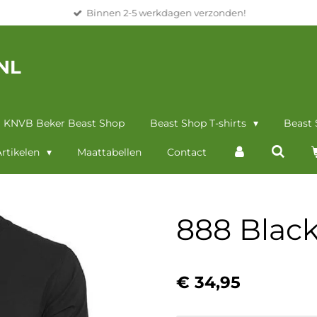
Binnen 2-5 werkdagen verzonden!
NL
KNVB Beker Beast Shop
Beast Shop T-shirts
Beast
rtikelen
Maattabellen
Contact
888 Black 
€ 34,95