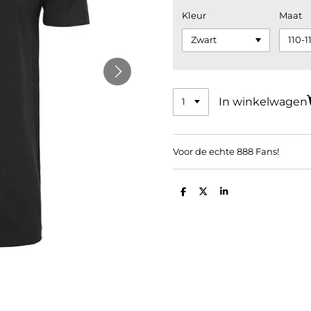
Kleur
Maat
In winkelwagen
Voor de echte 888 Fans!
D
D
S
e
e
h
l
e
a
e
l
r
n
e