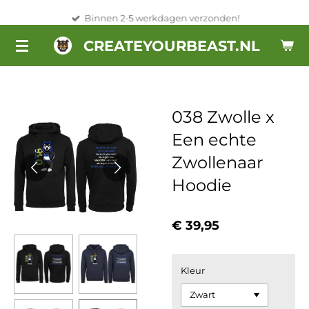
Ga
Binnen 2-5 werkdagen verzonden!
direct
CREATEYOURBEAST.NL
naar
de
hoofdinhoud
038 Zwolle x
Een echte
Zwollenaar
Hoodie
€ 39,95
Kleur