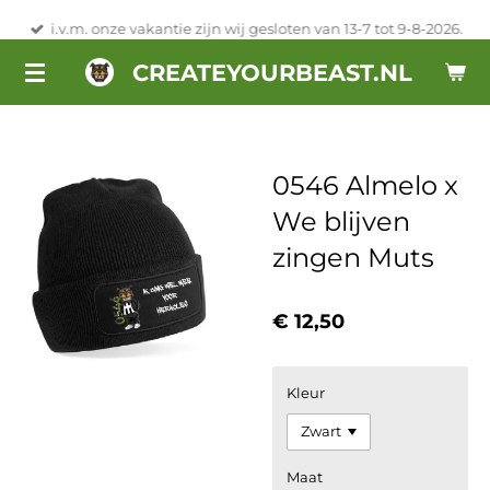
Ga
i.v.m. onze vakantie zijn wij gesloten van 13-7 tot 9-8-2026.
direct
CREATEYOURBEAST.NL
naar
de
hoofdinhoud
0546 Almelo x
We blijven
zingen Muts
€ 12,50
Kleur
Maat