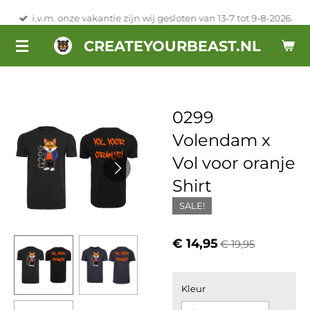
Ga
i.v.m. onze vakantie zijn wij gesloten van 13-7 tot 9-8-2026.
direct
CREATEYOURBEAST.NL
naar
de
hoofdinhoud
0299
Volendam x
Vol voor oranje
Shirt
SALE!
€ 14,95
€ 19,95
Kleur