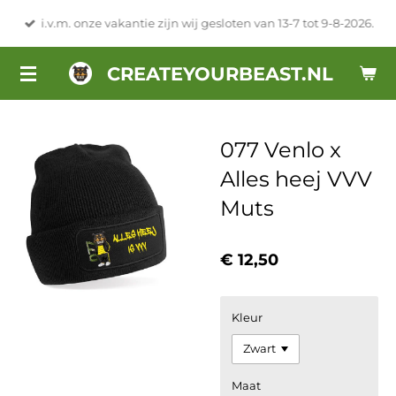
Ga
i.v.m. onze vakantie zijn wij gesloten van 13-7 tot 9-8-2026.
direct
naar
CREATEYOURBEAST.NL
de
hoofdinhoud
077 Venlo x
Alles heej VVV
Muts
€ 12,50
Kleur
Maat