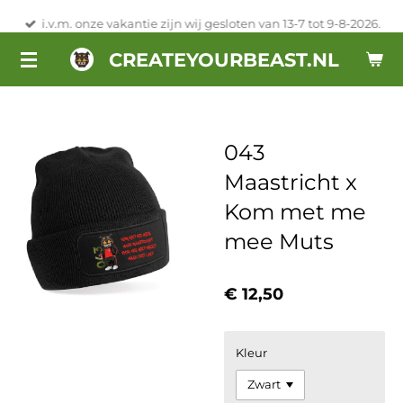
Ga
i.v.m. onze vakantie zijn wij gesloten van 13-7 tot 9-8-2026.
direct
CREATEYOURBEAST.NL
naar
de
hoofdinhoud
043
Maastricht x
Kom met me
mee Muts
€ 12,50
Kleur