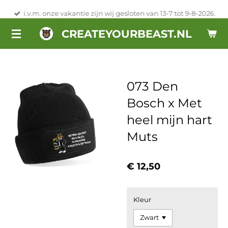
Ga
i.v.m. onze vakantie zijn wij gesloten van 13-7 tot 9-8-2026.
direct
CREATEYOURBEAST.NL
naar
de
hoofdinhoud
073 Den
Bosch x Met
heel mijn hart
Muts
€ 12,50
Kleur