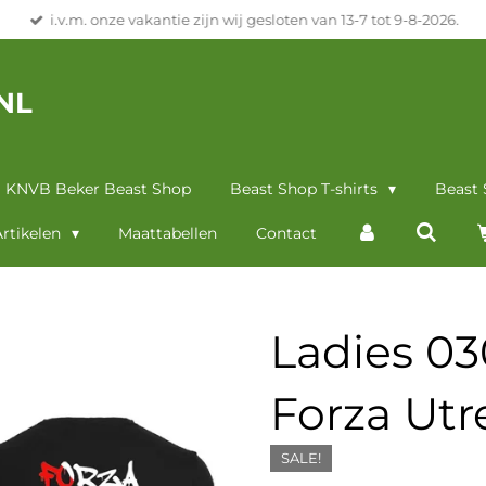
i.v.m. onze vakantie zijn wij gesloten van 13-7 tot 9-8-2026.
NL
KNVB Beker Beast Shop
Beast Shop T-shirts
Beast
rtikelen
Maattabellen
Contact
Ladies 03
Forza Utr
SALE!