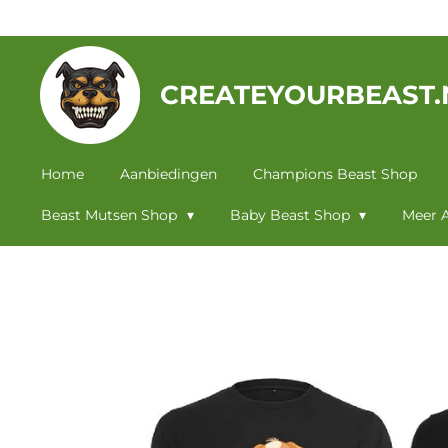
Ga
direct
naar
CREATEYOURBEAST.
de
hoofdinhoud
Home
Aanbiedingen
Champions Beast Shop
Beast Mutsen Shop
Baby Beast Shop
Meer A