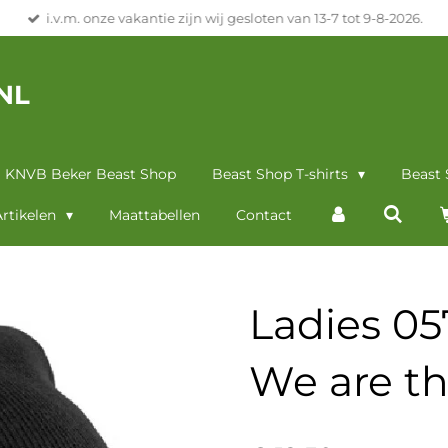
i.v.m. onze vakantie zijn wij gesloten van 13-7 tot 9-8-2026.
NL
KNVB Beker Beast Shop
Beast Shop T-shirts
Beast
rtikelen
Maattabellen
Contact
Ladies 05
We are th