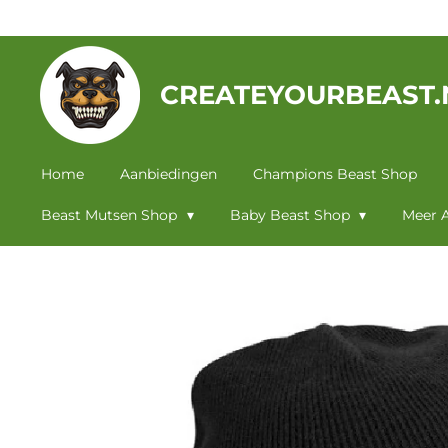
Ga
direct
naar
CREATEYOURBEAST.
de
hoofdinhoud
Home
Aanbiedingen
Champions Beast Shop
Beast Mutsen Shop
Baby Beast Shop
Meer A