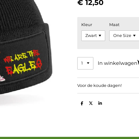
€ 12,50
Kleur
Maat
In winkelwagen
Voor de koude dagen!
D
D
S
e
e
h
l
e
a
e
l
r
n
e