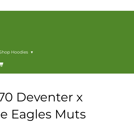
 Shop Hoodies
70 Deventer x
e Eagles Muts