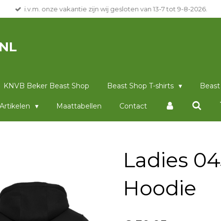
i.v.m. onze vakantie zijn wij gesloten van 13-7 tot 9-8-2026.
NL
KNVB Beker Beast Shop
Beast Shop T-shirts
Beast
Artikelen
Maattabellen
Contact
Ladies 04
Hoodie