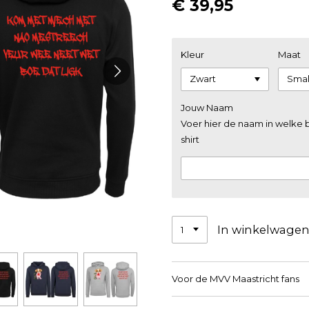
€ 39,95
Kleur
Maat
Jouw Naam
Voer hier de naam in welke
shirt
In winkelwage
Voor de MVV Maastricht fans