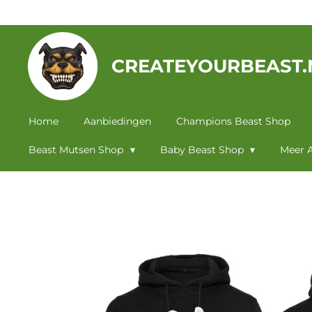
Ga
direct
naar
CREATEYOURBEAST.
de
hoofdinhoud
Home
Aanbiedingen
Champions Beast Shop
Beast Mutsen Shop
Baby Beast Shop
Meer A