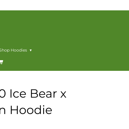
 Shop Hoodies
0 Ice Bear x
n Hoodie