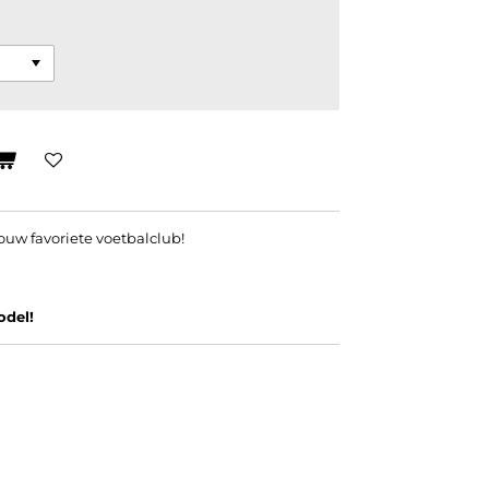
uw favoriete voetbalclub!
odel!