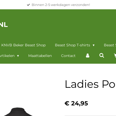
Binnen 2-5 werkdagen verzonden!
NL
KNVB Beker Beast Shop
Beast Shop T-shirts
Beast
rtikelen
Maattabellen
Contact
Ladies Po
€ 24,95