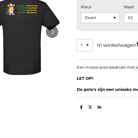
Kleur
Maat
In winkelwagen
Een mooie polo bedrukt met jo
LET OP!
De polo's zijn een uniseks m
D
D
S
e
e
h
l
e
a
e
l
r
n
e