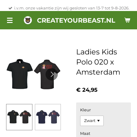
Ga
i.v.m. onze vakantie zijn wij gesloten van 13-7 tot 9-8-2026.
direct
CREATEYOURBEAST.NL
naar
de
hoofdinhoud
Ladies Kids
Polo 020 x
Amsterdam
€ 24,95
Kleur
Maat