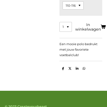
In
winkelwagen
Een mooie polo bedrukt
met jouw favoriete
voetbalclub!
D
D
S
D
e
e
h
e
l
e
a
l
e
l
r
e
n
e
n
© 2023 Createyourbeast