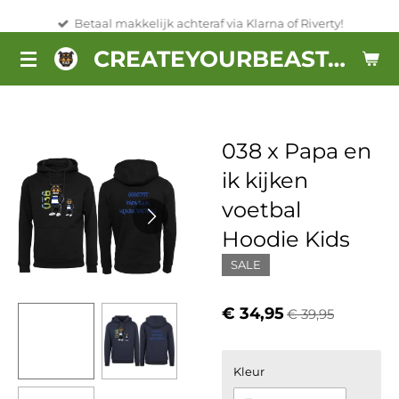
Ga
Betaal makkelijk achteraf via Klarna of Riverty!
direct
CREATEYOURBEAST.NL
naar
de
hoofdinhoud
038 x Papa en
ik kijken
voetbal
Hoodie Kids
SALE
€ 34,95
€ 39,95
Kleur