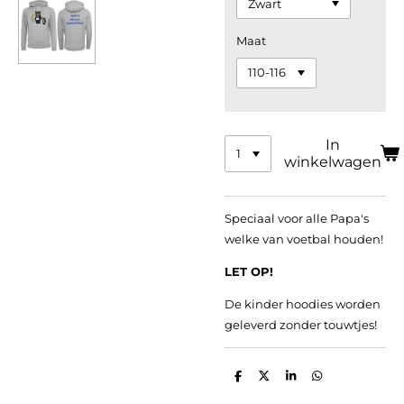
Maat
In
winkelwagen
Speciaal voor alle Papa's
welke van voetbal houden!
LET OP!
De kinder hoodies worden
geleverd zonder touwtjes!
D
D
S
D
e
e
h
e
l
e
a
l