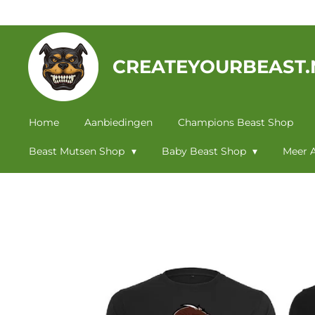
Ga
direct
naar
CREATEYOURBEAST.
de
hoofdinhoud
Home
Aanbiedingen
Champions Beast Shop
Beast Mutsen Shop
Baby Beast Shop
Meer A