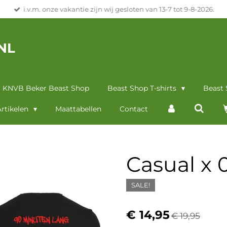
i.v.m. onze vakantie zijn wij gesloten van 13-7 tot 9-8-2026.
NL
KNVB Beker Beast Shop
Beast Shop T-shirts
Beast
rtikelen
Maattabellen
Contact
Casual x 
SALE!
€ 14,95
€ 19,95