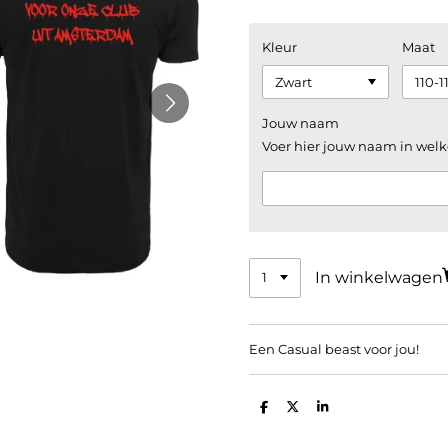
Kleur
Maat
Jouw naam
Voer hier jouw naam in welk
In winkelwagen
Een Casual beast voor jou!
D
D
S
e
e
h
l
e
a