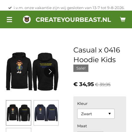
Ga
i.v.m. onze vakantie zijn wij gesloten van 13-7 tot 9-8-2026.
direct
CREATEYOURBEAST.NL
naar
de
hoofdinhoud
Casual x 0416
Hoodie Kids
Sale!
€ 34,95
€ 39,95
Kleur
Maat