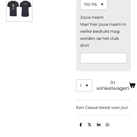
Jouw naam
Voer hier jouw naam in
welke bedrukt mag
worden op het club
shirt
In
winkelwagen
Een Casual beast voor jou!
D
D
S
D
e
e
h
e
l
e
a
l