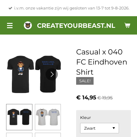
Ga
i.v.m. onze vakantie zijn wij gesloten van 13-7 tot 9-8-2026.
direct
naar
CREATEYOURBEAST.NL
de
hoofdinhoud
Casual x 040
FC Eindhoven
Shirt
SALE!
€ 14,95
€ 19,95
Kleur