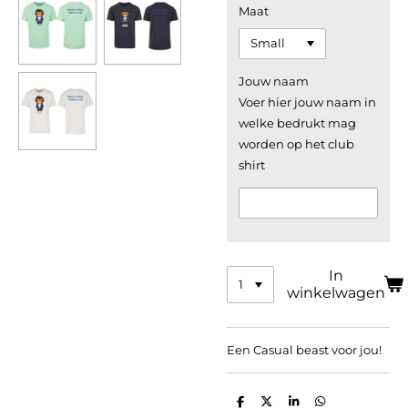
Maat
Jouw naam
Voer hier jouw naam in
welke bedrukt mag
worden op het club
shirt
In
winkelwagen
Een Casual beast voor jou!
D
D
S
D