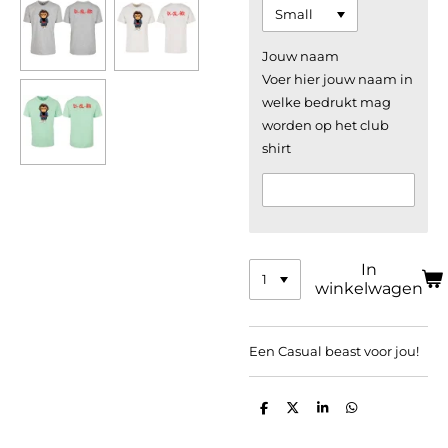
Jouw naam
Voer hier jouw naam in
welke bedrukt mag
worden op het club
shirt
In
winkelwagen
Een Casual beast voor jou!
D
D
S
D
e
e
h
e
l
e
a
l