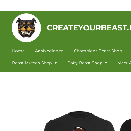
Ga
direct
naar
CREATEYOURBEAST.
de
hoofdinhoud
Home
Aanbiedingen
Champions Beast Shop
Beast Mutsen Shop
Baby Beast Shop
Meer A