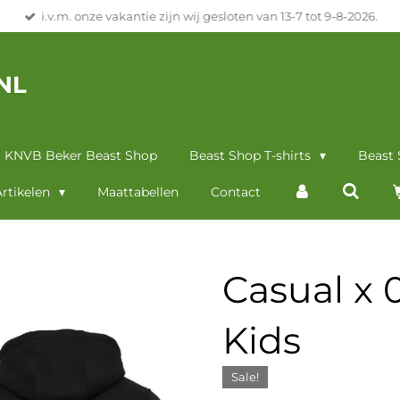
i.v.m. onze vakantie zijn wij gesloten van 13-7 tot 9-8-2026.
NL
KNVB Beker Beast Shop
Beast Shop T-shirts
Beast
rtikelen
Maattabellen
Contact
Casual x 
Kids
Sale!