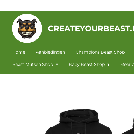
Ga
direct
naar
CREATEYOURBEAST.
de
hoofdinhoud
Home
Aanbiedingen
Champions Beast Shop
Beast Mutsen Shop
Baby Beast Shop
Meer A