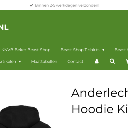
Binnen 2-5 werkdagen verzonden!
NL
KNVB Beker Beast Shop
Beast Shop T-shirts
Beast
rtikelen
Maattabellen
Contact
Anderlec
Hoodie K