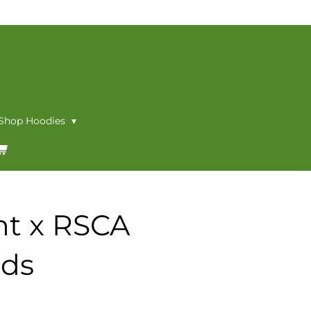
 Shop Hoodies
ht x RSCA
ids