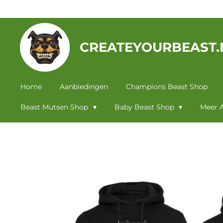
Ga
direct
naar
CREATEYOURBEAST.
de
hoofdinhoud
Home
Aanbiedingen
Champions Beast Shop
Beast Mutsen Shop
Baby Beast Shop
Meer A