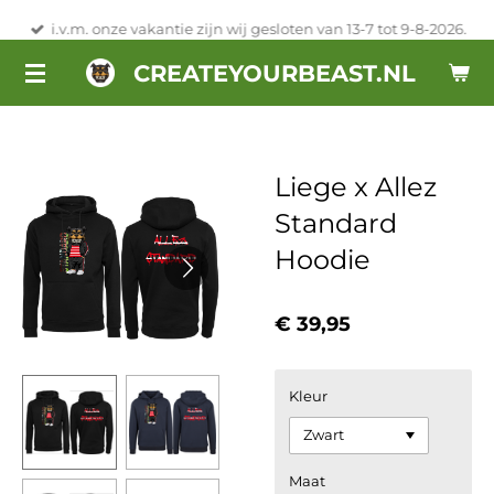
Ga
i.v.m. onze vakantie zijn wij gesloten van 13-7 tot 9-8-2026.
direct
CREATEYOURBEAST.NL
naar
de
hoofdinhoud
Liege x Allez
Standard
Hoodie
€ 39,95
Kleur
Maat