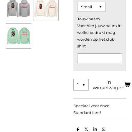
Jouw naam
Voer hier jouw naam in
welke bedrukt mag
worden op het club
shirt
In
winkelwagen
Speciaal voor onze
Standard fans!
D
D
S
D