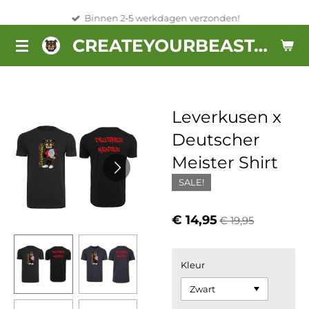
Ga
Binnen 2-5 werkdagen verzonden!
direct
CREATEYOURBEAST.NL
naar
de
hoofdinhoud
Leverkusen x
Deutscher
Meister Shirt
SALE!
€ 14,95
€ 19,95
Kleur