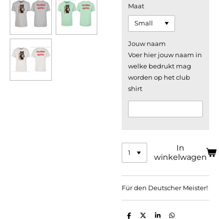
Maat
Jouw naam
Voer hier jouw naam in
welke bedrukt mag
worden op het club
shirt
In
winkelwagen
Für den Deutscher Meister!
D
D
S
D