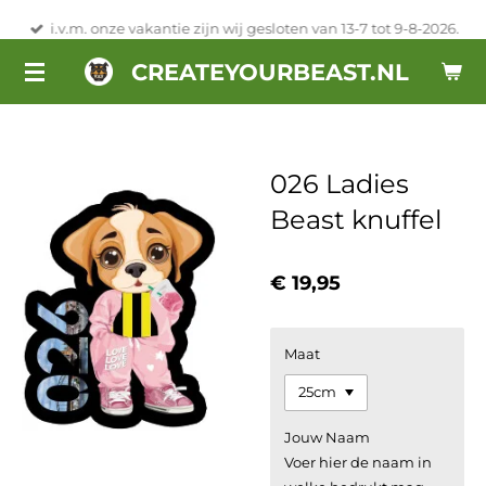
Ga
i.v.m. onze vakantie zijn wij gesloten van 13-7 tot 9-8-2026.
direct
CREATEYOURBEAST.NL
naar
de
hoofdinhoud
026 Ladies
Beast knuffel
€ 19,95
Maat
Jouw Naam
Voer hier de naam in