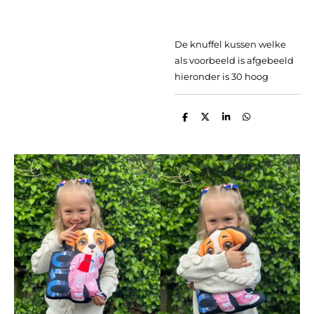
De knuffel kussen welke
als voorbeeld is afgebeeld
hieronder is 30 hoog
D
D
S
D
e
e
h
e
l
e
a
l
e
l
r
e
n
e
n