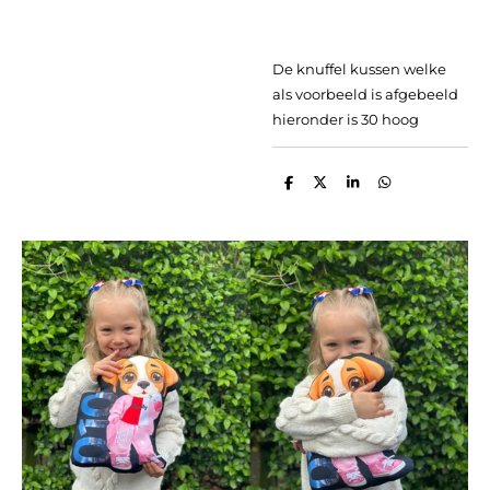
De knuffel kussen welke
als voorbeeld is afgebeeld
hieronder is 30 hoog
D
D
S
D
e
e
h
e
l
e
a
l
e
l
r
e
n
e
n