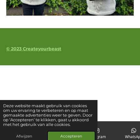
© 2023 Createyourbeast
Deze website maakt gebruik van cookies
om uw ervaring te verbeteren en op maat
gemaakte advertenties weer te geven. Door
op ‘Accepteren’ te klikken, gaat u akkoord
met het gebruik van alle cookies.
Afwijzen
Accepteren
E-mailadres
Kaart
Instagram
WhatsA