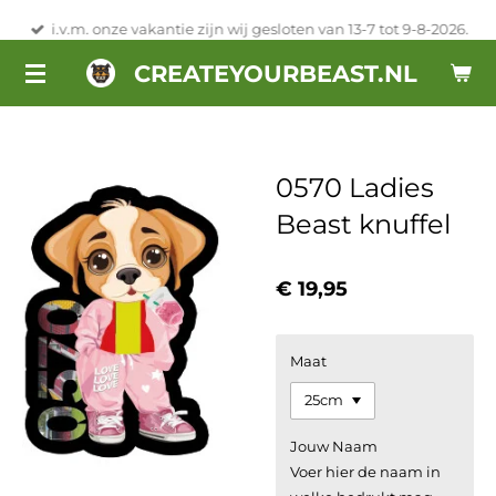
Ga
i.v.m. onze vakantie zijn wij gesloten van 13-7 tot 9-8-2026.
direct
CREATEYOURBEAST.NL
naar
de
hoofdinhoud
0570 Ladies
Beast knuffel
€ 19,95
Maat
Jouw Naam
Voer hier de naam in