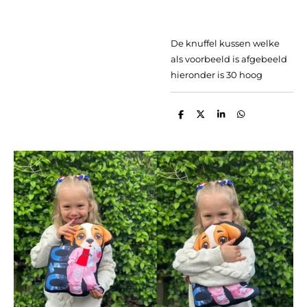
De knuffel kussen welke
als voorbeeld is afgebeeld
hieronder is 30 hoog
D
D
S
D
e
e
h
e
l
e
a
l
e
l
r
e
n
e
n