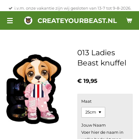
Ga
i.v.m. onze vakantie zijn wij gesloten van 13-7 tot 9-8-2026.
direct
CREATEYOURBEAST.NL
naar
de
hoofdinhoud
013 Ladies
Beast knuffel
€ 19,95
Maat
Jouw Naam
Voer hier de naam in