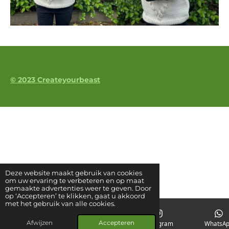
© 2023 Createyourbeast
Deze website maakt gebruik van cookies
om uw ervaring te verbeteren en op maat
gemaakte advertenties weer te geven. Door
op ‘Accepteren’ te klikken, gaat u akkoord
met het gebruik van alle cookies.
Afwijzen
Accepteren
E-mailadres
Kaart
Instagram
WhatsA