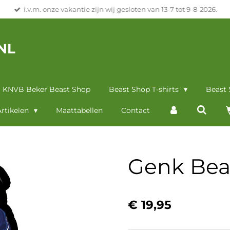
i.v.m. onze vakantie zijn wij gesloten van 13-7 tot 9-8-2026.
NL
KNVB Beker Beast Shop
Beast Shop T-shirts
Beast
rtikelen
Maattabellen
Contact
Genk Beas
€ 19,95