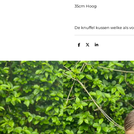
35cm Hoog
De knuffel kussen welke als vo
D
D
S
e
e
h
l
e
a
e
l
r
n
e