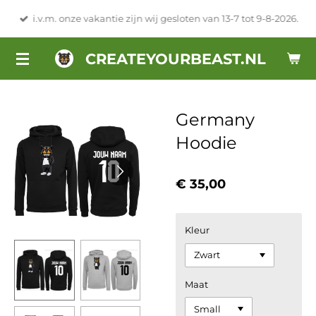
Ga
i.v.m. onze vakantie zijn wij gesloten van 13-7 tot 9-8-2026.
direct
naar
CREATEYOURBEAST.NL
de
hoofdinhoud
Germany
Hoodie
€ 35,00
Kleur
Maat