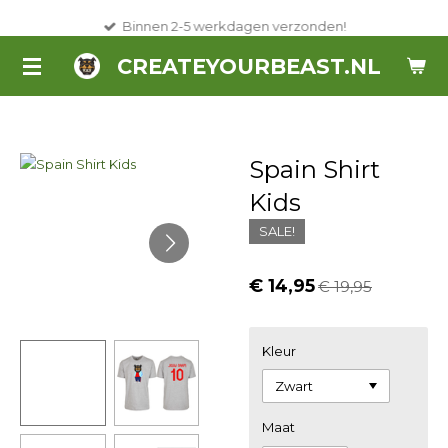
Ga
Binnen 2-5 werkdagen verzonden!
direct
CREATEYOURBEAST.NL
naar
de
hoofdinhoud
Spain Shirt
Kids
SALE!
€ 14,95
€ 19,95
Kleur
Maat