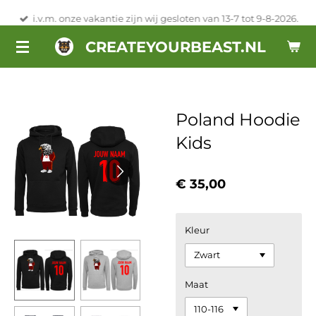
Ga
i.v.m. onze vakantie zijn wij gesloten van 13-7 tot 9-8-2026.
direct
CREATEYOURBEAST.NL
naar
de
hoofdinhoud
Poland Hoodie
Kids
€ 35,00
Kleur
Maat