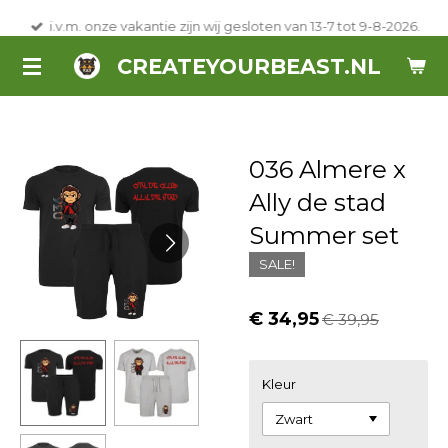
Ga
i.v.m. onze vakantie zijn wij gesloten van 13-7 tot 9-8-2026.
direct
CREATEYOURBEAST.NL
naar
de
hoofdinhoud
036 Almere x
Ally de stad
Summer set
SALE!
€ 34,95
€ 39,95
Kleur