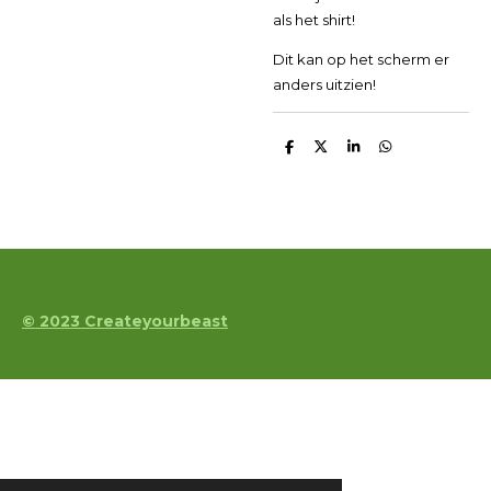
als het shirt!
Dit kan op het scherm er
anders uitzien!
D
D
S
D
e
e
h
e
l
e
a
l
e
l
r
e
n
e
n
© 2023 Createyourbeast