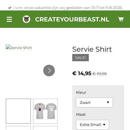
Ga
i.v.m. onze vakantie zijn wij gesloten van 13-7 tot 9-8-2026.
direct
CREATEYOURBEAST.NL
naar
de
hoofdinhoud
Servie Shirt
SALE!
€ 14,95
€ 19,95
Kleur
Maat