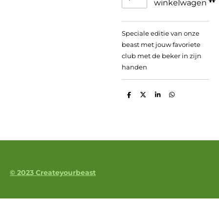
winkelwagen
Speciale editie van onze
beast met jouw favoriete
club met de beker in zijn
handen
D
D
S
D
e
e
h
e
l
e
a
l
e
l
r
e
n
e
n
© 2023 Createyourbeast