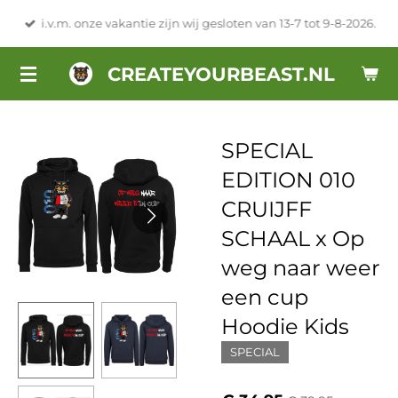
Ga
i.v.m. onze vakantie zijn wij gesloten van 13-7 tot 9-8-2026.
direct
naar
CREATEYOURBEAST.NL
de
hoofdinhoud
SPECIAL
EDITION 010
CRUIJFF
SCHAAL x Op
weg naar weer
een cup
Hoodie Kids
SPECIAL